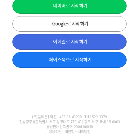
네이버로 시작하기
Google로 시작하기
이메일로 시작하기
페이스북으로 시작하기
(주)플리온
박진
409-81-49209
Tel.1522-3379
전남광주통합특별시 서구 상무대로 773,4F
광주-서구-국내-15-0003
통신판매신고번호: 2004-00030
이용약관
개인정보처리방침